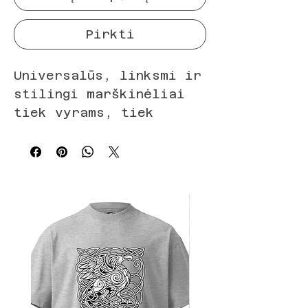
Pirkti
Universalūs, linksmi ir 
stilingi marškinėliai 
tiek vyrams, tiek 
moterims, skirti 
visiems, kurie 
išdidžiai priklauso 
legendiniam 50+ klubui. 
Po penkiasdešimt – 
prasideda tikras 
gyvenimo skonis
• 100 % organinė 
medvilnė