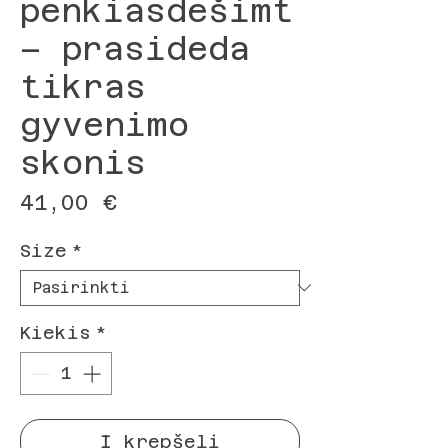
penkiasdešimt
– prasideda
tikras
gyvenimo
skonis
Price
41,00 €
Size
*
Kiekis
*
Į krepšelį